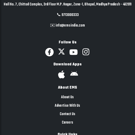
Hall No. 7, Chittod Complex, 3rd Floor M.P. Nagar, Zone-1, Bhopal, Madhya Pradesh - 462011
📞 9713000333
✉️ info@emsindia.com
Follow Us
Download Apps
About EMS
About Us
Advertise With Us
Contact Us
Careers
Quick links