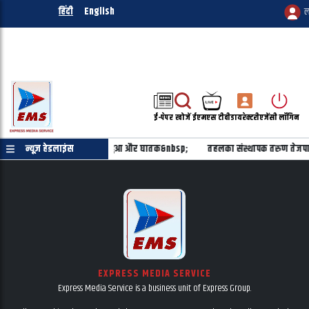
हिंदी
English
ल
ई-पेपर
खोजें
ईएमएस टीवी
डायरेक्टरी
एजेंसी लॉगिन
ही वायुसेना- मिराज-2000 अब हुआ और घातक&nbsp;
न्यूज़ हेडलाइंस
तहलका संस्थापक तरुण तेजपाल
EXPRESS MEDIA SERVICE
Express Media Service is a business unit of Express Group.