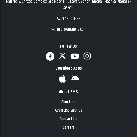
Hall No. 7, Chittod Complex, 3rd Floor M.P. Nagar, Zone-1, Bhopal, Madhya Pradesh -
462011
📞 9713000333
✉️ info@emsindia.com
Follow Us
Download Apps
About EMS
About Us
Advertise With Us
Contact Us
Careers