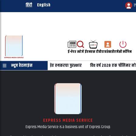
हिंदी
English
ल
ई-पेपर
खोजें
ईएमएस टीवी
डायरेक्टरी
एजेंसी लॉगिन
वस पर 22 हस्तियों को मिलेंगे प्रतिष्ठित हथकरघा पुरस्कार
न्यूज़ हेडलाइंस
वित्त वर्ष 2028 तक पॉलिमर नोट
EXPRESS MEDIA SERVICE
Express Media Service is a business unit of Express Group.