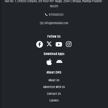
Hall No. 7, Chittod Complex, 3rd Floor M.P. Nagar, Zone-1, Bhopal, Madhya Pradesh -
462011
📞 9713000333
✉️ info@emsindia.com
Follow Us
Download Apps
About EMS
About Us
Advertise With Us
Contact Us
Careers