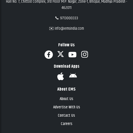
Hall No. 7, Chittod Complex, 3rd Floor M.P. Nagar, Zone-1, Bhopal, Madhya Pradesh -
462011
📞 9713000333
✉️ info@emsindia.com
Follow Us
Download Apps
About EMS
About Us
Advertise With Us
Contact Us
Careers