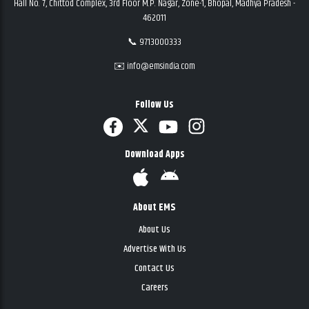
Hall No. 7, Chittod Complex, 3rd Floor M.P. Nagar, Zone-1, Bhopal, Madhya Pradesh -
462011
📞 9713000333
✉️ info@emsindia.com
Follow Us
Download Apps
About EMS
About Us
Advertise With Us
Contact Us
Careers