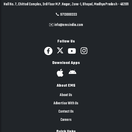
Hall No. 7, Chittod Complex, 3rd Floor M.P. Nagar, Zone-1, Bhopal, Madhya Pradesh - 462011
📞 9713000333
✉️ info@emsindia.com
Follow Us
Download Apps
About EMS
About Us
Advertise With Us
Contact Us
Careers
Quick links