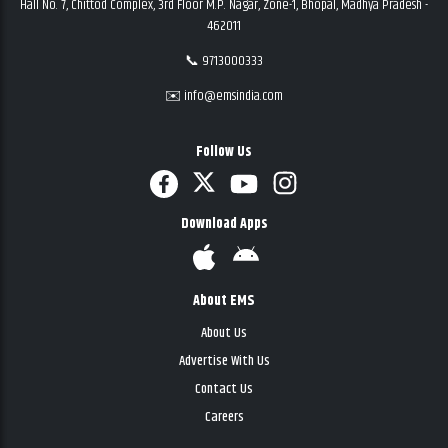
Hall No. 7, Chittod Complex, 3rd Floor M.P. Nagar, Zone-1, Bhopal, Madhya Pradesh -
462011
📞 9713000333
✉️ info@emsindia.com
Follow Us
Download Apps
About EMS
About Us
Advertise With Us
Contact Us
Careers