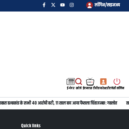
लॉगिन/साइनअप
ई-पेपर
खोजें
ईएमएस टीवी
डायरेक्टरी
एजेंसी लॉगिन
ावास हत्याकांड के सभी 40 आरोपी बरी, 11 साल बाद आया फैसला चिंताजनक: गहलोत
ताक
Quick links