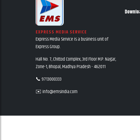
Downlo
EXPRESS MEDIA SERVICE
Express Media Service is a business unit of
Express Group.
Hall No. 7, Chittod Complex, 3rd Floor M.P. Nagar,
Zone-1, Bhopal, Madhya Pradesh - 462011
📞 9713000333
✉️ info@emsindia.com