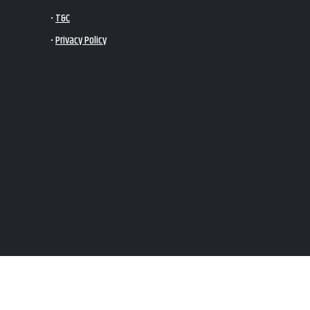
•
T&C
•
Privacy Policy