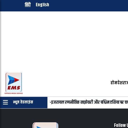
हिंदी
English
होम
देश
राज
तन्याहू की फोन पर बातचीत, भारत-इजरायल रणनीतिक साझेदारी और पश्चिम एशिया पर चर्चा
न्यूज़ हेडलाइंस
Follow 