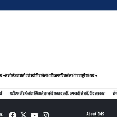
्य
▾
मनोरंजन
धर्म एवं ज्योतिष
खेल
आर्टिकल्स
बिजनेस
अंतरराष्ट्रीय
अन्य
▾
एटीएफ में इथेनॉल मिलाने का कोई प्रस्ताव नहीं, अफवाहों से बचें: केंद्र सरकार
डांग
About EMS
Us