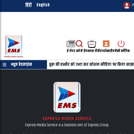
हिंदी
English
ल
ई-पेपर
खोजें
ईएमएस टीवी
डायरेक्टरी
एजेंसी लॉगिन
रमाणपत्र की जरुरत नहीं
न्यूज़ हेडलाइंस
महबूबा की तस्वीर को उल्टा कर सोशल मीडिया पर किया साझा
EXPRESS MEDIA SERVICE
Express Media Service is a business unit of Express Group.