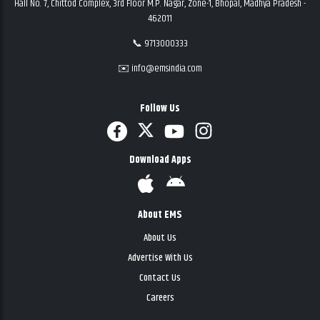
Hall No. 7, Chittod Complex, 3rd Floor M.P. Nagar, Zone-1, Bhopal, Madhya Pradesh -
462011
📞 9713000333
✉️ info@emsindia.com
Follow Us
Download Apps
About EMS
About Us
Advertise With Us
Contact Us
Careers