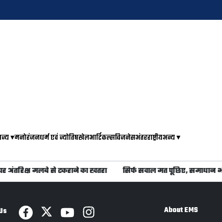
ाज्य
▾
मनोरंजन
धर्म एवं ज्योतिष
खेल
आर्टिकल्स
बिजनेस
अंतरराष्ट्रीय
अन्य
▾
 पर अंतरिक्ष मलबे से टकराने का खतरा
सिर्फ सवाल मत पूछिए, समाधान भ
About EMS
Us