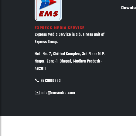
Downlo
EXPRESS MEDIA SERVICE
Express Media Service is a business unit of
Express Group.
Hall No. 7, Chittod Complex, 3rd Floor M.P.
Nagar, Zone-1, Bhopal, Madhya Pradesh -
462011
📞 9713000333
✉️ info@emsindia.com