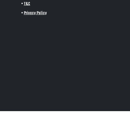
•
T&C
•
Privacy Policy