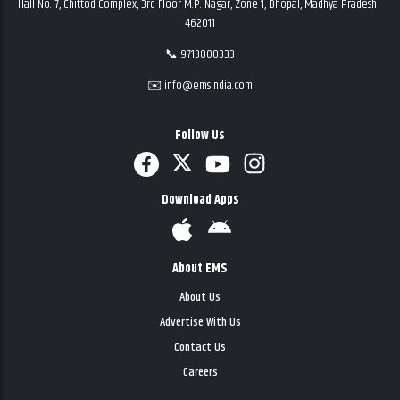
Hall No. 7, Chittod Complex, 3rd Floor M.P. Nagar, Zone-1, Bhopal, Madhya Pradesh -
462011
📞 9713000333
✉️ info@emsindia.com
Follow Us
Download Apps
About EMS
About Us
Advertise With Us
Contact Us
Careers