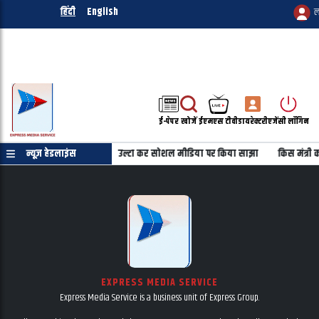
हिंदी
English
ल
ई-पेपर
खोजें
ईएमएस टीवी
डायरेक्टरी
एजेंसी लॉगिन
 नहीं
न्यूज़ हेडलाइंस
महबूबा की तस्वीर को उल्टा कर सोशल मीडिया पर किया साझा
किस मंत्री क
EXPRESS MEDIA SERVICE
Express Media Service is a business unit of Express Group.