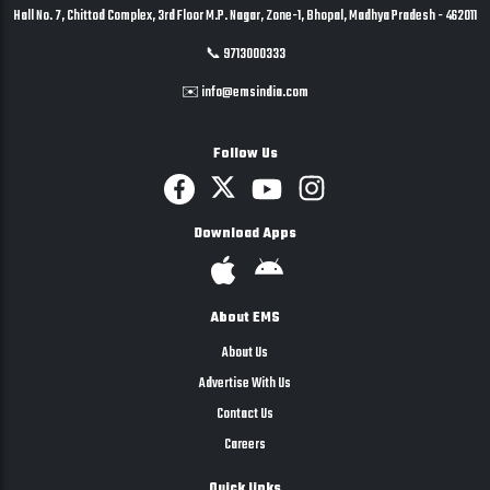
Hall No. 7, Chittod Complex, 3rd Floor M.P. Nagar, Zone-1, Bhopal, Madhya Pradesh - 462011
📞 9713000333
✉️ info@emsindia.com
Follow Us
Download Apps
About EMS
About Us
Advertise With Us
Contact Us
Careers
Quick links