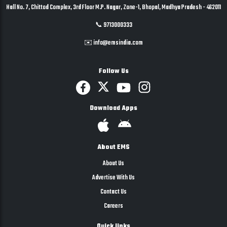
Hall No. 7, Chittod Complex, 3rd Floor M.P. Nagar, Zone-1, Bhopal, Madhya Pradesh - 462011
📞 9713000333
✉️ info@emsindia.com
Follow Us
Download Apps
About EMS
About Us
Advertise With Us
Contact Us
Careers
Quick links