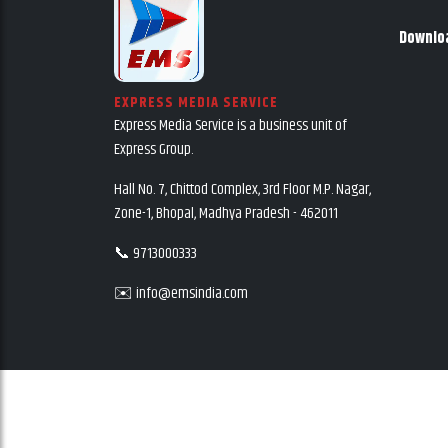
Downlo
EXPRESS MEDIA SERVICE
Express Media Service is a business unit of
Express Group.
Hall No. 7, Chittod Complex, 3rd Floor M.P. Nagar,
Zone-1, Bhopal, Madhya Pradesh - 462011
📞 9713000333
✉️ info@emsindia.com