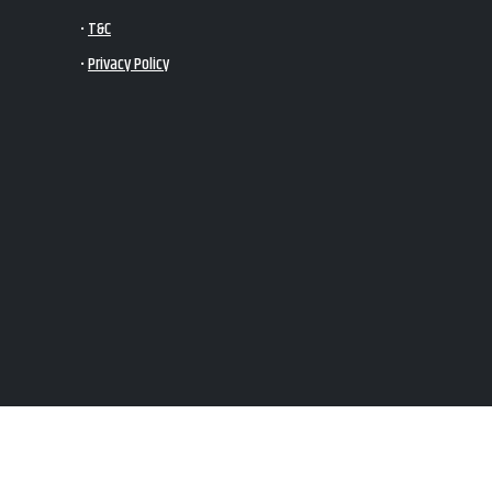
•
T&C
•
Privacy Policy