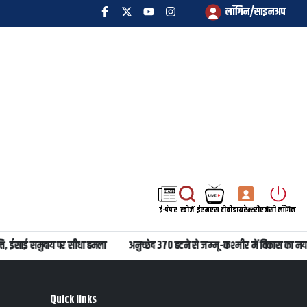
लॉगिन/साइनअप
ई-पेपर
खोजें
ईएमएस टीवी
डायरेक्टरी
एजेंसी लॉगिन
 ईसाई समुदाय पर सीधा हमला
अनुच्छेद 370 हटने से जम्मू-कश्मीर में विकास का नया 
Quick links