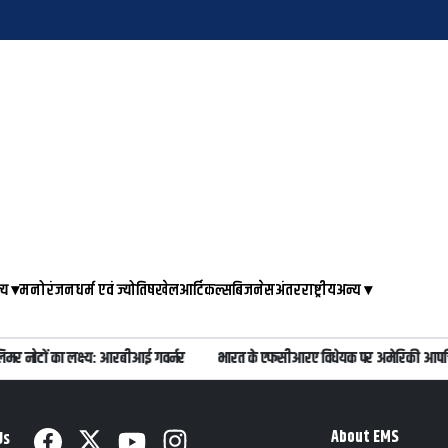
्य
▾
मनोरंजन
धर्म एवं ज्योतिष
खेल
आर्टिकल्स
बिजनेस
अंतरराष्ट्रीय
अन्य
▾
िमर नोटों का लक्ष्य: आरबीआई गवर्नर
भारत के एफसीआरए विधेयक पर अमेरिकी आपत्ति,
About EMS
Us