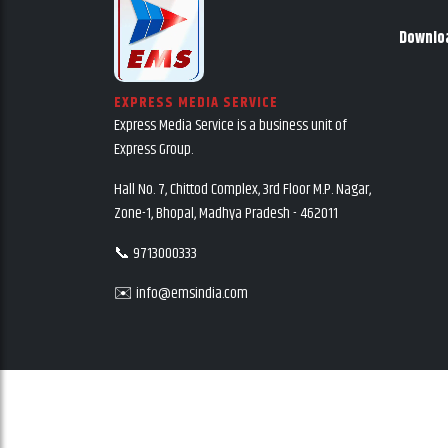
Downlo
EXPRESS MEDIA SERVICE
Express Media Service is a business unit of
Express Group.
Hall No. 7, Chittod Complex, 3rd Floor M.P. Nagar,
Zone-1, Bhopal, Madhya Pradesh - 462011
📞 9713000333
✉️ info@emsindia.com