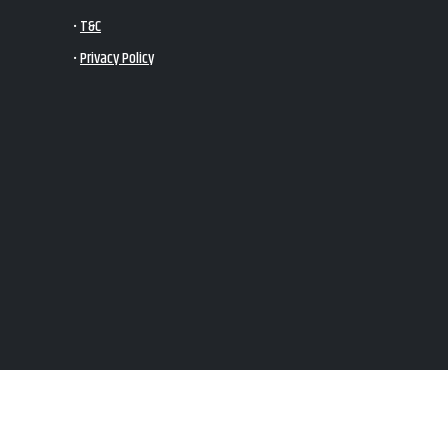
•
T&C
•
Privacy Policy