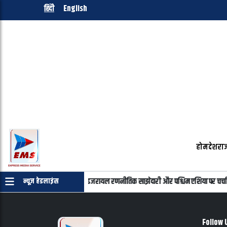
हिंदी
English
होम
देश
राज
न्याहू की फोन पर बातचीत, भारत-इजरायल रणनीतिक साझेदारी और पश्चिम एशिया पर चर्चा
न्यूज़ हेडलाइंस
Follow 