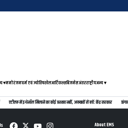
्य
▾
मनोरंजन
धर्म एवं ज्योतिष
खेल
आर्टिकल्स
बिजनेस
अंतरराष्ट्रीय
अन्य
▾
एटीएफ में इथेनॉल मिलाने का कोई प्रस्ताव नहीं, अफवाहों से बचें: केंद्र सरकार
डांगा
About EMS
Us