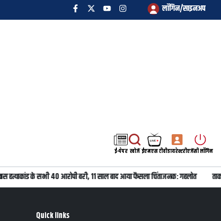
लॉगिन/साइनअप
ई-पेपर
खोजें
ईएमएस टीवी
डायरेक्टरी
एजेंसी लॉगिन
वास हत्याकांड के सभी 40 आरोपी बरी, 11 साल बाद आया फैसला चिंताजनक: गहलोत
ताकत
Quick links