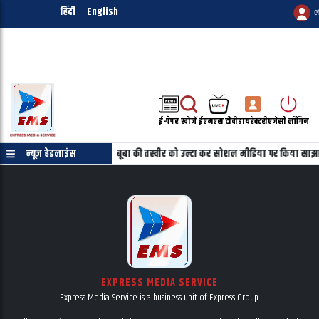
हिंदी
English
ल
ई-पेपर
खोजें
ईएमएस टीवी
डायरेक्टरी
एजेंसी लॉगिन
रमाणपत्र की जरुरत नहीं
न्यूज़ हेडलाइंस
महबूबा की तस्वीर को उल्टा कर सोशल मीडिया पर किया साझा
EXPRESS MEDIA SERVICE
Express Media Service is a business unit of Express Group.