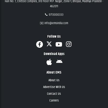
Hall No. 7, Chittod Complex, 3rd Floor M.P. Nagar, Zone-1, Bhopal, Madhya Pradesh -
462011
📞 9713000333
✉️ info@emsindia.com
Follow Us
Download Apps
About EMS
About Us
Advertise With Us
Contact Us
Careers