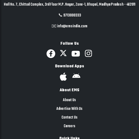
Hall No. 7, Chittod Complex, 3rd Floor M.P. Nagar, Zone-1, Bhopal, Madhya Pradesh - 462011
📞 9713000333
✉️ info@emsindia.com
Follow Us
Download Apps
About EMS
About Us
Advertise With Us
Contact Us
Careers
Quick links