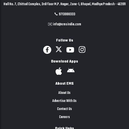
Hall No. 7, Chittod Complex, 3rd Floor M.P. Nagar, Zone-1, Bhopal, Madhya Pradesh - 462011
📞 9713000333
✉️ info@emsindia.com
Follow Us
Download Apps
About EMS
About Us
Advertise With Us
Contact Us
Careers
Quick links