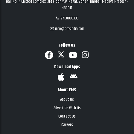
Hall No. 7, Chittod Complex, 3rd Floor M.P. Nagar, Zone-1, Bhopal, Madhya Pradesh -
462011
📞 9713000333
✉️ info@emsindia.com
Follow Us
Download Apps
About EMS
About Us
Advertise With Us
Contact Us
Careers