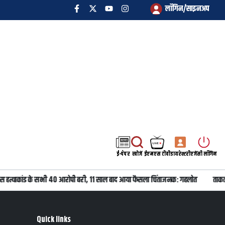
लॉगिन/साइनअप
ई-पेपर
खोजें
ईएमएस टीवी
डायरेक्टरी
एजेंसी लॉगिन
स हत्याकांड के सभी 40 आरोपी बरी, 11 साल बाद आया फैसला चिंताजनक: गहलोत
ताकतव
Quick links