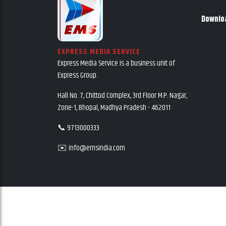
Downlo
EXPRESS MEDIA SERVICE
Express Media Service is a business unit of
Express Group.
Hall No. 7, Chittod Complex, 3rd Floor M.P. Nagar,
Zone-1, Bhopal, Madhya Pradesh - 462011
📞 9713000333
✉️ info@emsindia.com