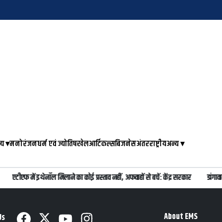
्य
▾
मनोरंजन
धर्म एवं ज्योतिष
खेल
आर्टिकल्स
बिजनेस
अंतरराष्ट्रीय
अन्य
▾
एटीएफ में इथेनॉल मिलाने का कोई प्रस्ताव नहीं, अफवाहों से बचें: केंद्र सरकार
डांगावा
About EMS
Us