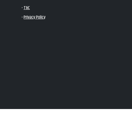
•
T&C
•
Privacy Policy