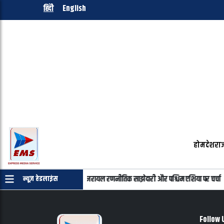
हिंदी
English
होम
देश
राज
्याहू की फोन पर बातचीत, भारत-इजरायल रणनीतिक साझेदारी और पश्चिम एशिया पर चर्चा
न्यूज़ हेडलाइंस
Follow 