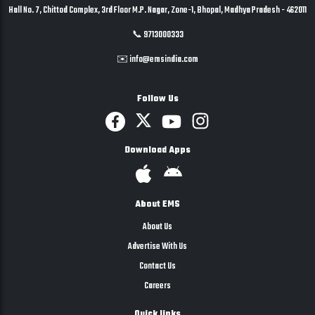
Hall No. 7, Chittod Complex, 3rd Floor M.P. Nagar, Zone-1, Bhopal, Madhya Pradesh - 462011
📞 9713000333
✉️ info@emsindia.com
Follow Us
Download Apps
About EMS
About Us
Advertise With Us
Contact Us
Careers
Quick links