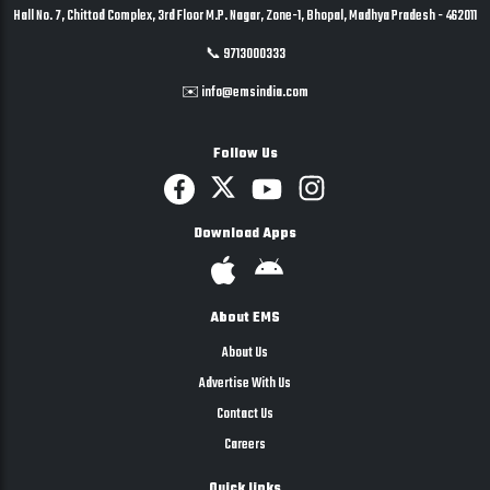
Hall No. 7, Chittod Complex, 3rd Floor M.P. Nagar, Zone-1, Bhopal, Madhya Pradesh - 462011
📞 9713000333
✉️ info@emsindia.com
Follow Us
Download Apps
About EMS
About Us
Advertise With Us
Contact Us
Careers
Quick links