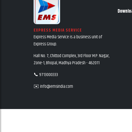
Downlo
EXPRESS MEDIA SERVICE
Express Media Service is a business unit of
Express Group.
Hall No. 7, Chittod Complex, 3rd Floor M.P. Nagar,
Zone-1, Bhopal, Madhya Pradesh - 462011
📞 9713000333
✉️ info@emsindia.com