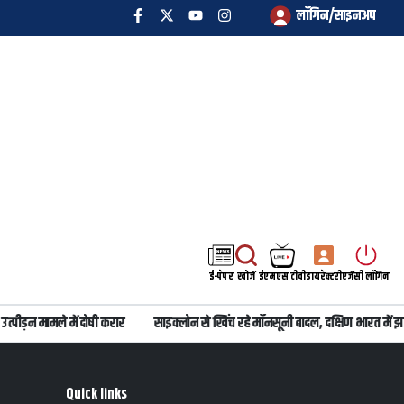
लॉगिन/साइनअप
ई-पेपर
खोजें
ईएमएस टीवी
डायरेक्टरी
एजेंसी लॉगिन
पीड़न मामले में दोषी करार
साइक्लोन से खिंच रहे मॉनसूनी बादल, दक्षिण भारत में झम
Quick links