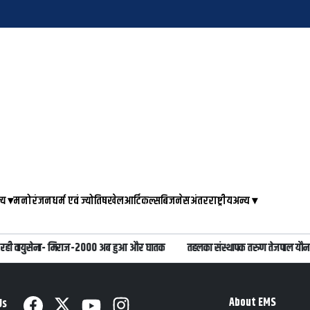
्य
▾
मनोरंजन
धर्म एवं ज्योतिष
खेल
आर्टिकल्स
बिजनेस
अंतरराष्ट्रीय
अन्य
▾
रही वायुसेना- मिराज-2000 अब हुआ और घातक
तहलका संस्थापक तरुण तेजपाल यौन उत्
About EMS
Us