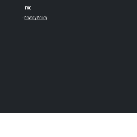
•
T&C
•
Privacy Policy