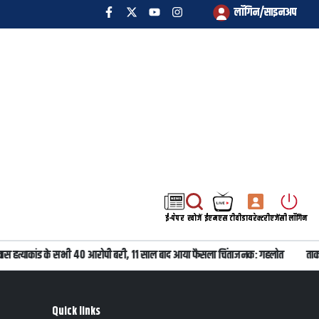
लॉगिन/साइनअप
ई-पेपर
खोजें
ईएमएस टीवी
डायरेक्टरी
एजेंसी लॉगिन
वास हत्याकांड के सभी 40 आरोपी बरी, 11 साल बाद आया फैसला चिंताजनक: गहलोत
ताकत
Quick links