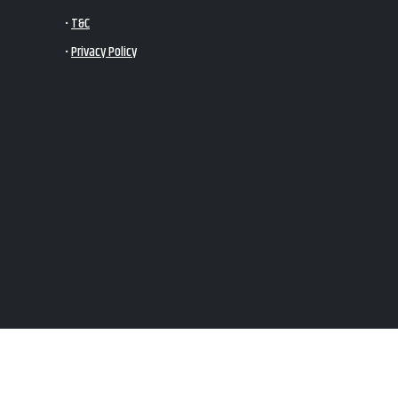
•
T&C
•
Privacy Policy