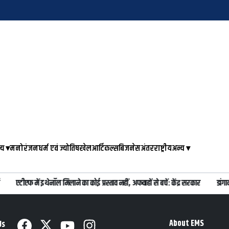
्य
▾
मनोरंजन
धर्म एवं ज्योतिष
खेल
आर्टिकल्स
बिजनेस
अंतरराष्ट्रीय
अन्य
▾
एटीएफ में इथेनॉल मिलाने का कोई प्रस्ताव नहीं, अफवाहों से बचें: केंद्र सरकार
डांगा
About EMS
Us