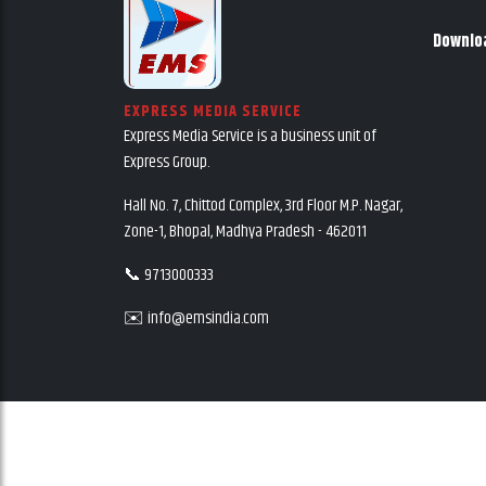
Downlo
EXPRESS MEDIA SERVICE
Express Media Service is a business unit of
Express Group.
Hall No. 7, Chittod Complex, 3rd Floor M.P. Nagar,
Zone-1, Bhopal, Madhya Pradesh - 462011
📞 9713000333
✉️ info@emsindia.com