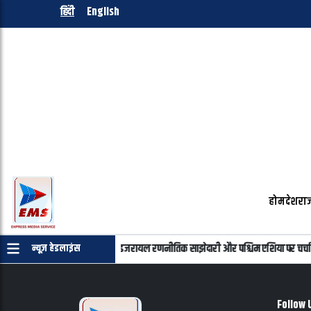
हिंदी
English
होम
देश
राज
न्याहू की फोन पर बातचीत, भारत-इजरायल रणनीतिक साझेदारी और पश्चिम एशिया पर चर्चा
न्यूज़ हेडलाइंस
Follow 