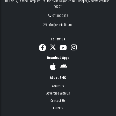
Hall No. 7, Chittod Complex, 3rd Floor M.P. Nagar, Zone-1, Bhopal, Madhya Pradesh -
462011
📞 9713000333
✉️ info@emsindia.com
Follow Us
Download Apps
About EMS
About Us
Advertise With Us
Contact Us
Careers