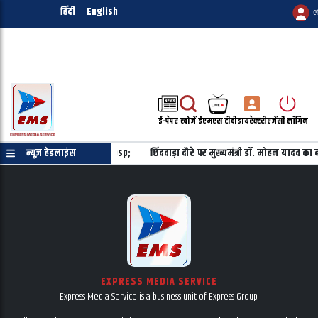
हिंदी
English
ल
ई-पेपर
खोजें
ईएमएस टीवी
डायरेक्टरी
एजेंसी लॉगिन
ा है, यह विपक्ष तय नहीं करेगा&nbsp;
न्यूज़ हेडलाइंस
छिंदवाड़ा दौरे पर मुख्यमंत्री डॉ. मोहन यादव 
EXPRESS MEDIA SERVICE
Express Media Service is a business unit of Express Group.