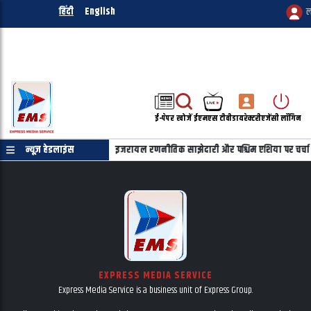
हिंदी
English
ल
ई-पेपर
खोजें
ईएमएस टीवी
डायरेक्टरी
एजेंसी लॉगिन
्याहू की फोन पर बातचीत, भारत-इजरायल रणनीतिक साझेदारी और पश्चिम एशिया पर चर्चा
न्यूज़ हेडलाइंस
EXPRESS MEDIA SERVICE
Express Media Service is a business unit of Express Group.