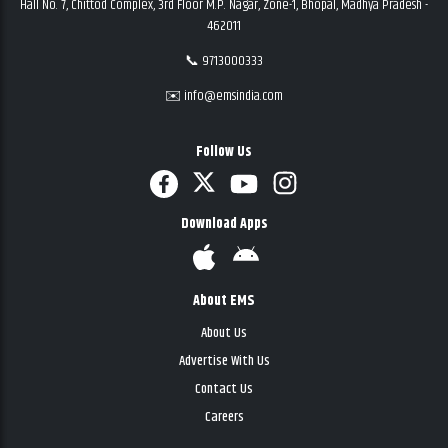
Hall No. 7, Chittod Complex, 3rd Floor M.P. Nagar, Zone-1, Bhopal, Madhya Pradesh -
462011
📞 9713000333
✉️ info@emsindia.com
Follow Us
Download Apps
About EMS
About Us
Advertise With Us
Contact Us
Careers