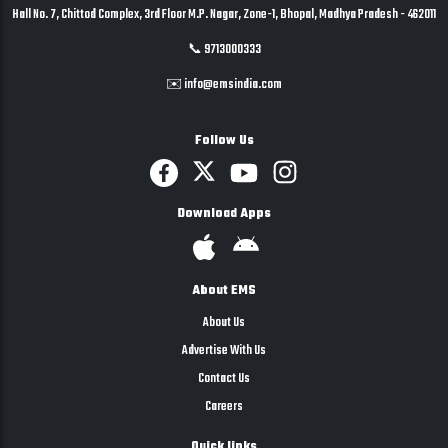
Hall No. 7, Chittod Complex, 3rd Floor M.P. Nagar, Zone-1, Bhopal, Madhya Pradesh - 462011
📞 9713000333
✉️ info@emsindia.com
Follow Us
Download Apps
About EMS
About Us
Advertise With Us
Contact Us
Careers
Quick links