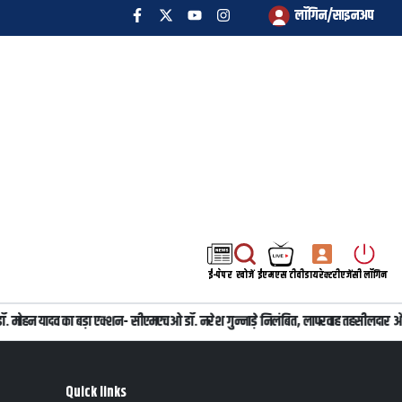
लॉगिन/साइनअप
ई-पेपर
खोजें
ईएमएस टीवी
डायरेक्टरी
एजेंसी लॉगिन
्री डॉ. मोहन यादव का बड़ा एक्शन- सीएमएचओ डॉ. नरेश गुन्नाड़े निलंबित, लापरवाह तहसीलदार 
Quick links