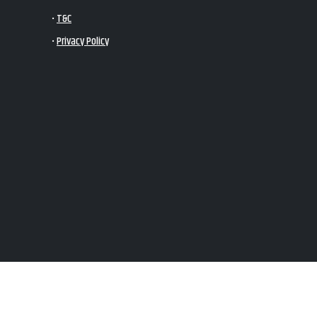
•
T&C
•
Privacy Policy