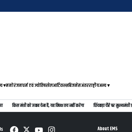
्य
▾
मनोरंजन
धर्म एवं ज्योतिष
खेल
आर्टिकल्स
बिजनेस
अंतरराष्ट्रीय
अन्य
▾
किस मंत्री को जवाब देना है, यह विपक्ष तय नहीं करेगा
छिंदवाड़ा दौरे पर मुख्यमंत
About EMS
Us