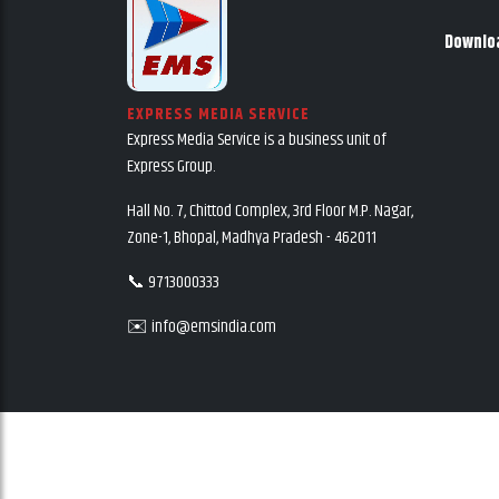
Downlo
EXPRESS MEDIA SERVICE
Express Media Service is a business unit of
Express Group.
Hall No. 7, Chittod Complex, 3rd Floor M.P. Nagar,
Zone-1, Bhopal, Madhya Pradesh - 462011
📞 9713000333
✉️ info@emsindia.com