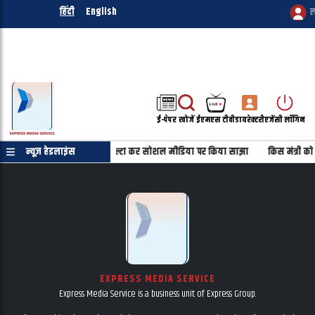
हिंदी
English
ल
ई-पेपर
खोजें
ईएमएस टीवी
डायरेक्टरी
एजेंसी लॉगिन
हीं
न्यूज़ हेडलाइंस
महबूबा की तस्वीर को उल्टा कर सोशल मीडिया पर किया साझा
किस मंत्री को 
EXPRESS MEDIA SERVICE
Express Media Service is a business unit of Express Group.