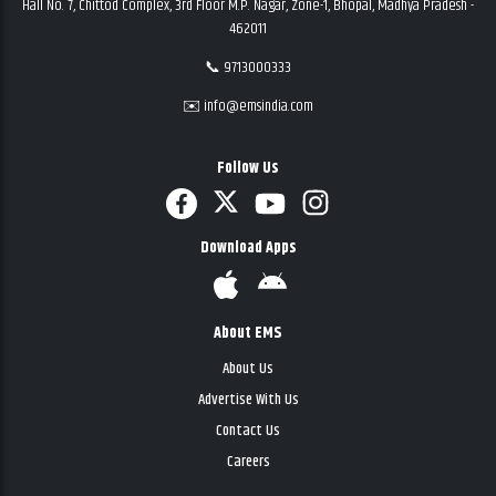
Hall No. 7, Chittod Complex, 3rd Floor M.P. Nagar, Zone-1, Bhopal, Madhya Pradesh -
462011
📞 9713000333
✉️ info@emsindia.com
Follow Us
Download Apps
About EMS
About Us
Advertise With Us
Contact Us
Careers