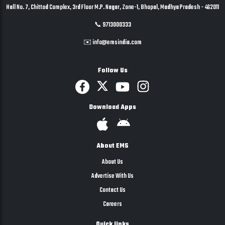
Hall No. 7, Chittod Complex, 3rd Floor M.P. Nagar, Zone-1, Bhopal, Madhya Pradesh - 462011
📞 9713000333
✉️ info@emsindia.com
Follow Us
Download Apps
About EMS
About Us
Advertise With Us
Contact Us
Careers
Quick links