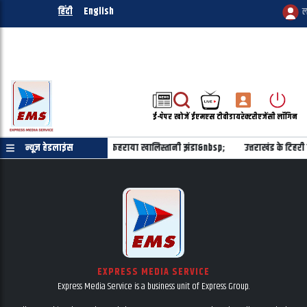
हिंदी
English
ल
ई-पेपर
खोजें
ईएमएस टीवी
डायरेक्टरी
एजेंसी लॉगिन
कूल में प्रिंसिपल के दफ्तर के बाहर फहराया खालिस्तानी झंडा&nbsp;
न्यूज़ हेडलाइंस
उत्तराखंड के टिहरी 
EXPRESS MEDIA SERVICE
Express Media Service is a business unit of Express Group.