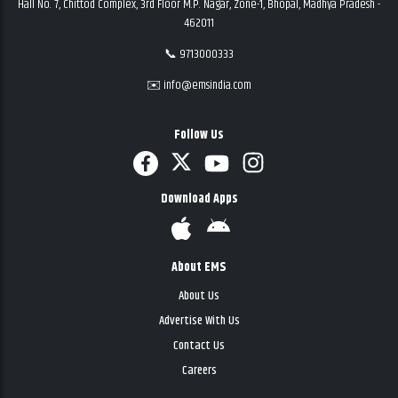
Hall No. 7, Chittod Complex, 3rd Floor M.P. Nagar, Zone-1, Bhopal, Madhya Pradesh -
462011
📞 9713000333
✉️ info@emsindia.com
Follow Us
Download Apps
About EMS
About Us
Advertise With Us
Contact Us
Careers