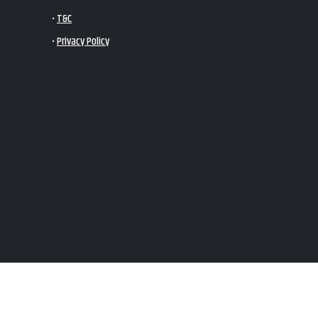
•
T&C
•
Privacy Policy