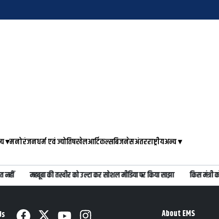
्य
▾
मनोरंजन
धर्म एवं ज्योतिष
खेल
आर्टिकल्स
बिजनेस
अंतरराष्ट्रीय
अन्य
▾
नहीं
महबूबा की तस्वीर को उल्टा कर सोशल मीडिया पर किया साझा
किस मंत्री को 
About EMS
Us