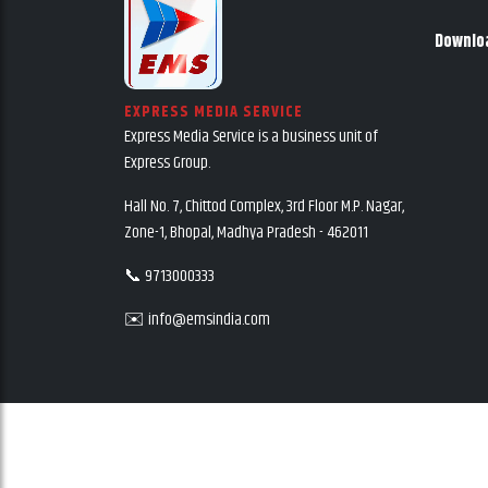
Downlo
EXPRESS MEDIA SERVICE
Express Media Service is a business unit of
Express Group.
Hall No. 7, Chittod Complex, 3rd Floor M.P. Nagar,
Zone-1, Bhopal, Madhya Pradesh - 462011
📞 9713000333
✉️ info@emsindia.com