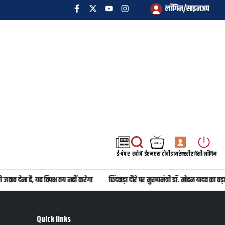
लॉगिन/साइनअप
ई-पेपर
खोजें
ईएमएस टीवी
डायरेक्टरी
एजेंसी लॉगिन
जवाब देना है, यह विपक्ष तय नहीं करेगा
छिंदवाड़ा दौरे पर मुख्यमंत्री डॉ. मोहन यादव का
Quick links