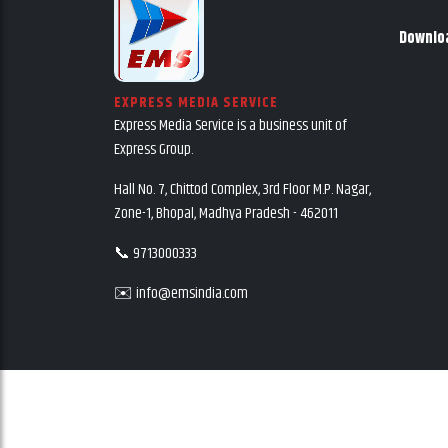
Downlo
EXPRESS MEDIA SERVICE
Express Media Service is a business unit of
Express Group.
Hall No. 7, Chittod Complex, 3rd Floor M.P. Nagar,
Zone-1, Bhopal, Madhya Pradesh - 462011
📞 9713000333
✉️ info@emsindia.com