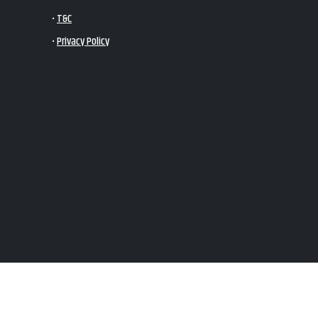
•
T&C
•
Privacy Policy