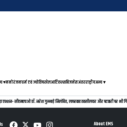
्य
▾
मनोरंजन
धर्म एवं ज्योतिष
खेल
आर्टिकल्स
बिजनेस
अंतरराष्ट्रीय
अन्य
▾
ा बड़ा एक्शन- सीएमएचओ डॉ. नरेश गुन्नाड़े निलंबित, लापरवाह तहसीलदार और पटवारी पर भी गिर
About EMS
Us