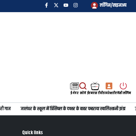
लॉगिन/साइनअप
ई-पेपर
खोजें
ईएमएस टीवी
डायरेक्टरी
एजेंसी लॉगिन
ी गाज
जालंधर के स्कूल में प्रिंसिपल के दफ्तर के बाहर फहराया खालिस्तानी झंडा
उत
Quick links