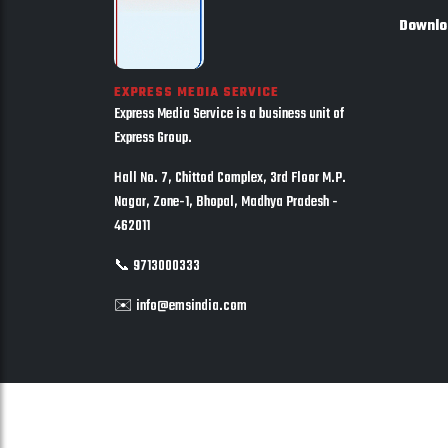
Downlo
EXPRESS MEDIA SERVICE
Express Media Service is a business unit of
Express Group.
Hall No. 7, Chittod Complex, 3rd Floor M.P.
Nagar, Zone-1, Bhopal, Madhya Pradesh -
462011
📞 9713000333
✉️ info@emsindia.com