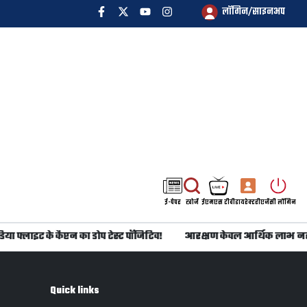
लॉगिन/साइनअप
ई-पेपर
खोजें
ईएमएस टीवी
डायरेक्टरी
एजेंसी लॉगिन
ा फ्लाइट के कैप्टन का डोप टेस्ट पॉजिटिव!
आरक्षण केवल आर्थिक लाभ नहीं
Quick links