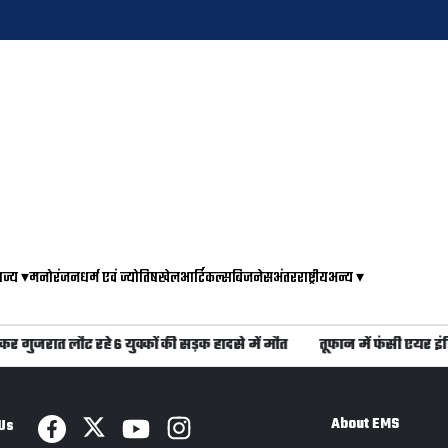
ाज्य
▾
मनोरंजन
धर्म एवं ज्योतिष
खेल
आर्टिकल्स
बिजनेस
अंतरराष्ट्रीय
अन्य
▾
गुजरात लौट रहे 6 युवकों की सड़क हादसे में मौत
तूफान में फंसी एयर इंडिय
About EMS
Us