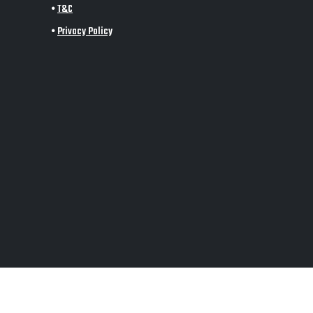
•
T&C
•
Privacy Policy