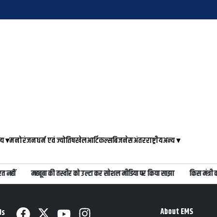
्य
▾
मनोरंजन
धर्म एवं ज्योतिष
खेल
आर्टिकल्स
बिजनेस
अंतरराष्ट्रीय
अन्य
▾
 नहीं
महबूबा की तस्वीर को उल्टा कर सोशल मीडिया पर किया साझा
किस मंत्री को
About EMS
Us