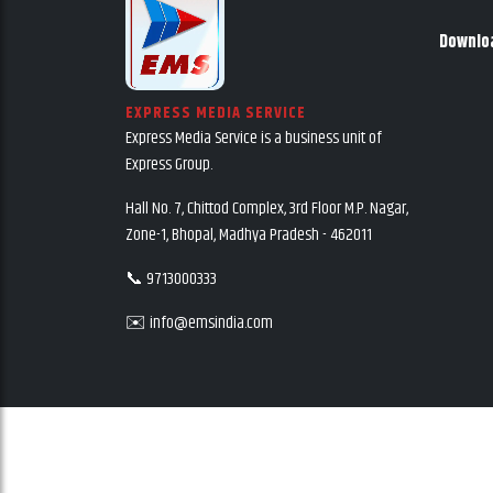
Downlo
EXPRESS MEDIA SERVICE
Express Media Service is a business unit of
Express Group.
Hall No. 7, Chittod Complex, 3rd Floor M.P. Nagar,
Zone-1, Bhopal, Madhya Pradesh - 462011
📞 9713000333
✉️ info@emsindia.com