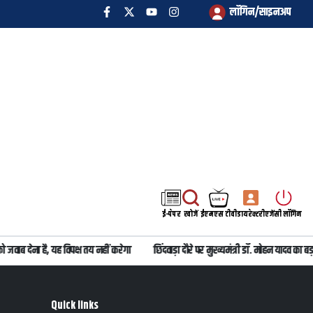
लॉगिन/साइनअप
ई-पेपर
खोजें
ईएमएस टीवी
डायरेक्टरी
एजेंसी लॉगिन
 जवाब देना है, यह विपक्ष तय नहीं करेगा
छिंदवाड़ा दौरे पर मुख्यमंत्री डॉ. मोहन यादव क
Quick links