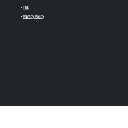
•
T&C
•
Privacy Policy