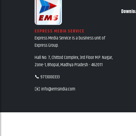
Downlo
EXPRESS MEDIA SERVICE
Express Media Service is a business unit of
Express Group.
Hall No. 7, Chittod Complex, 3rd Floor M.P. Nagar,
Zone-1, Bhopal, Madhya Pradesh - 462011
📞 9713000333
✉️ info@emsindia.com