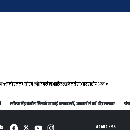
्य
▾
मनोरंजन
धर्म एवं ज्योतिष
खेल
आर्टिकल्स
बिजनेस
अंतरराष्ट्रीय
अन्य
▾
एटीएफ में इथेनॉल मिलाने का कोई प्रस्ताव नहीं, अफवाहों से बचें: केंद्र सरकार
डांगा
About EMS
Us