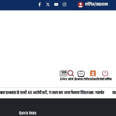
लॉगिन/साइनअप
ई-पेपर
खोजें
ईएमएस टीवी
डायरेक्टरी
एजेंसी लॉगिन
वास हत्याकांड के सभी 40 आरोपी बरी, 11 साल बाद आया फैसला चिंताजनक: गहलोत
ताकत
Quick links