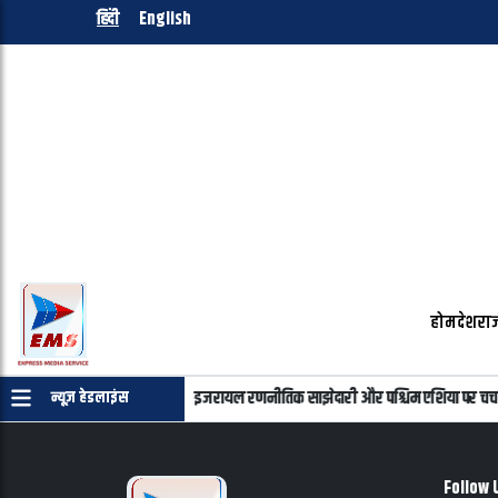
हिंदी
English
होम
देश
राज
न्याहू की फोन पर बातचीत, भारत-इजरायल रणनीतिक साझेदारी और पश्चिम एशिया पर चर्चा
न्यूज़ हेडलाइंस
Follow 