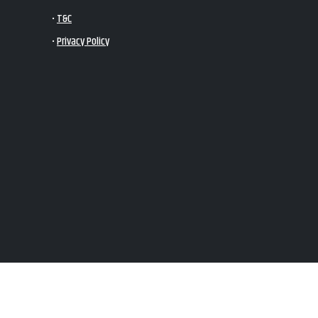
•
T&C
•
Privacy Policy