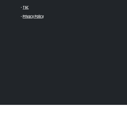
•
T&C
•
Privacy Policy