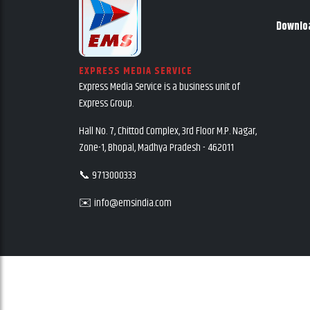
Downlo
EXPRESS MEDIA SERVICE
Express Media Service is a business unit of
Express Group.
Hall No. 7, Chittod Complex, 3rd Floor M.P. Nagar,
Zone-1, Bhopal, Madhya Pradesh - 462011
📞 9713000333
✉️ info@emsindia.com