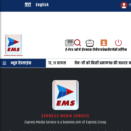
हिंदी
English
ल
ई-पेपर
खोजें
ईएमएस टीवी
डायरेक्टरी
एजेंसी लॉगिन
ें निजी बस खाई में गिरी, 7 की मौत, 11 घायल
न्यूज़ हेडलाइंस
जेन-जी को किसी प्रमाणपत्र की जरुरत नह
EXPRESS MEDIA SERVICE
Express Media Service is a business unit of Express Group.