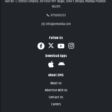
Hall No. 7, Chittod Complex, 3rd Floor M.P. Nagar, Zone-1, Bhopal, Madhya Pradesh -
462011
📞 9713000333
✉️ info@emsindia.com
Follow Us
Download Apps
About EMS
About Us
Advertise With Us
Contact Us
Careers