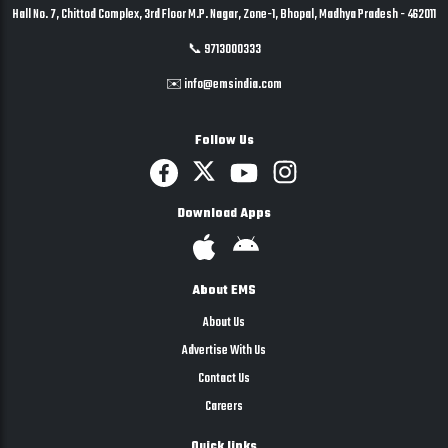
Hall No. 7, Chittod Complex, 3rd Floor M.P. Nagar, Zone-1, Bhopal, Madhya Pradesh - 462011
📞 9713000333
✉️ info@emsindia.com
Follow Us
Download Apps
About EMS
About Us
Advertise With Us
Contact Us
Careers
Quick links