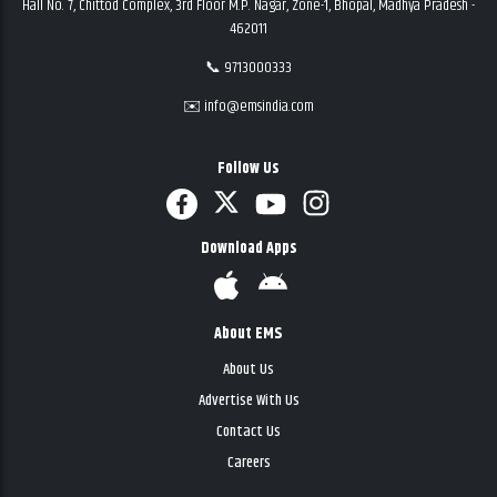
Hall No. 7, Chittod Complex, 3rd Floor M.P. Nagar, Zone-1, Bhopal, Madhya Pradesh -
462011
📞 9713000333
✉️ info@emsindia.com
Follow Us
Download Apps
About EMS
About Us
Advertise With Us
Contact Us
Careers