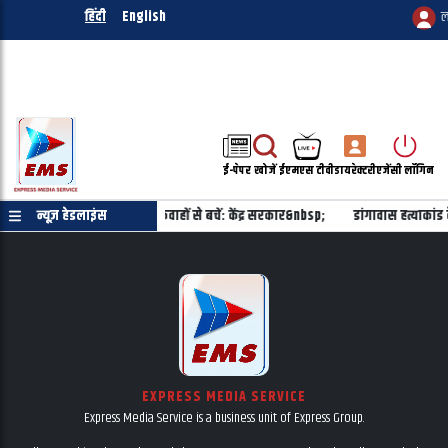
हिंदी
English
ल
ई-पेपर
खोजें
ईएमएस टीवी
डायरेक्टरी
एजेंसी लॉगिन
मिलाने का कोई प्रस्ताव नहीं, अफवाहों से बचें: केंद्र सरकार&nbsp;
न्यूज़ हेडलाइंस
डांगावास हत्याकां
EXPRESS MEDIA SERVICE
Express Media Service is a business unit of Express Group.