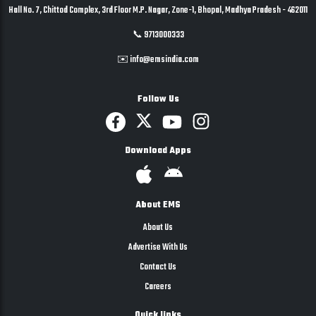
Hall No. 7, Chittod Complex, 3rd Floor M.P. Nagar, Zone-1, Bhopal, Madhya Pradesh - 462011
📞 9713000333
✉️ info@emsindia.com
Follow Us
Download Apps
About EMS
About Us
Advertise With Us
Contact Us
Careers
Quick links