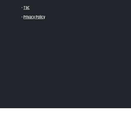
•
T&C
•
Privacy Policy