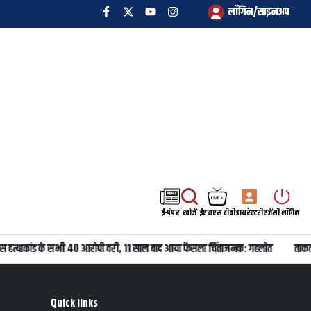
लॉगिन/साइनअप
ई-पेपर
खोजें
ईएमएस टीवी
डायरेक्टरी
एजेंसी लॉगिन
स हत्याकांड के सभी 40 आरोपी बरी, 11 साल बाद आया फैसला चिंताजनक: गहलोत
ताकतव
Quick links