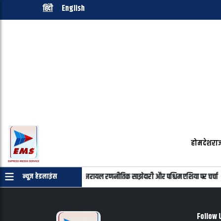
हिंदी
English
होम
देश
राज
्याहू की फोन पर बातचीत, भारत-इजरायल रणनीतिक साझेदारी और पश्चिम एशिया पर चर्चा
न्यूज़ हेडलाइंस
Follow 