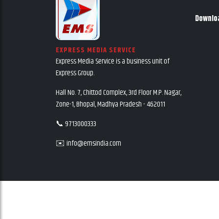
Downlo
EXPRESS MEDIA SERVICE
Express Media Service is a business unit of
Express Group.
Hall No. 7, Chittod Complex, 3rd Floor M.P. Nagar,
Zone-1, Bhopal, Madhya Pradesh - 462011
📞 9713000333
✉️ info@emsindia.com