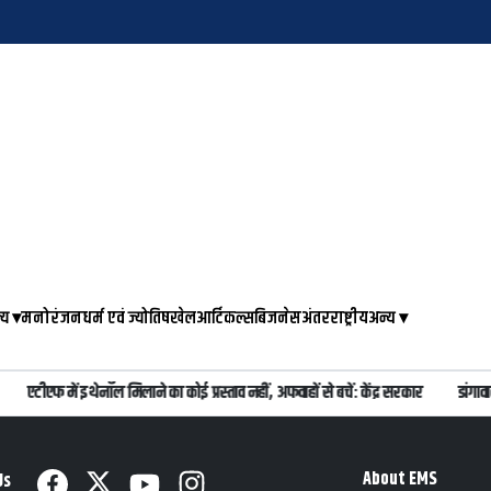
्य
▾
मनोरंजन
धर्म एवं ज्योतिष
खेल
आर्टिकल्स
बिजनेस
अंतरराष्ट्रीय
अन्य
▾
एटीएफ में इथेनॉल मिलाने का कोई प्रस्ताव नहीं, अफवाहों से बचें: केंद्र सरकार
डांगावा
About EMS
Us