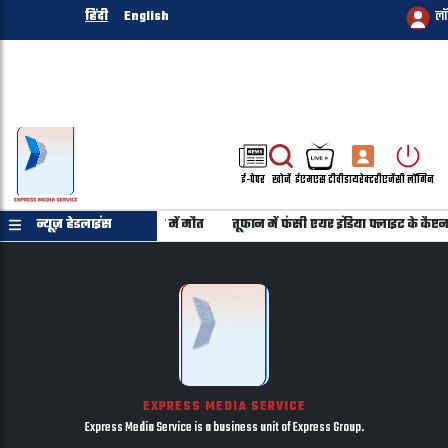
हिंदी
English
ल
ई-पेपर
खोजें
ईएमएस टीवी
डायरेक्टरी
एजेंसी लॉगिन
 रहे 6 युवकों की सड़क हादसे में मौत
न्यूज़ हेडलाइंस
तूफान में फंसी एयर इंडिया फ्लाइट के कैप्टन
EXPRESS MEDIA SERVICE
Express Media Service is a business unit of Express Group.