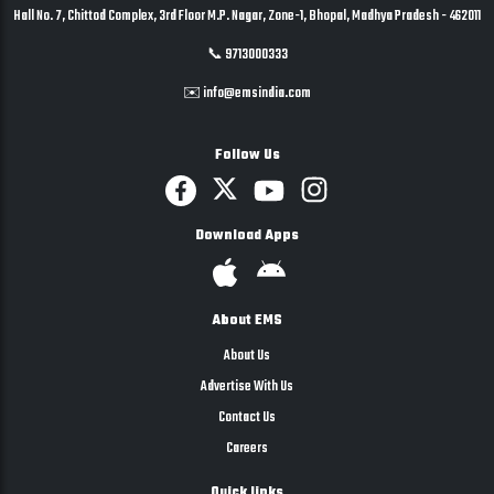
Hall No. 7, Chittod Complex, 3rd Floor M.P. Nagar, Zone-1, Bhopal, Madhya Pradesh - 462011
📞 9713000333
✉️ info@emsindia.com
Follow Us
Download Apps
About EMS
About Us
Advertise With Us
Contact Us
Careers
Quick links