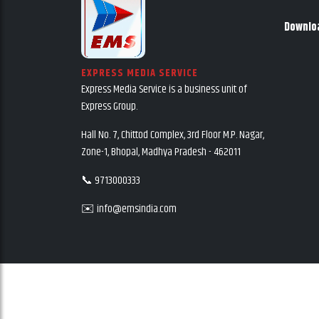
Downlo
EXPRESS MEDIA SERVICE
Express Media Service is a business unit of
Express Group.
Hall No. 7, Chittod Complex, 3rd Floor M.P. Nagar,
Zone-1, Bhopal, Madhya Pradesh - 462011
📞 9713000333
✉️ info@emsindia.com