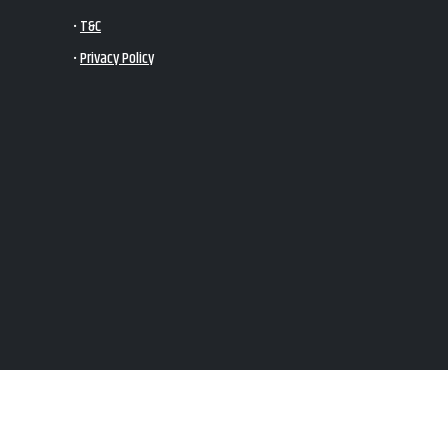
•
T&C
•
Privacy Policy