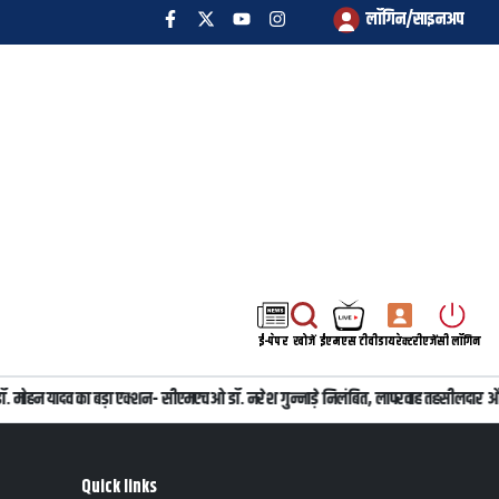
लॉगिन/साइनअप
ई-पेपर
खोजें
ईएमएस टीवी
डायरेक्टरी
एजेंसी लॉगिन
री डॉ. मोहन यादव का बड़ा एक्शन- सीएमएचओ डॉ. नरेश गुन्नाड़े निलंबित, लापरवाह तहसीलदार 
Quick links