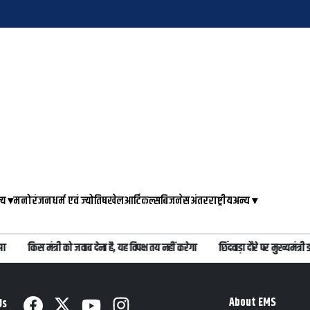
्य
▾
मनोरंजन
धर्म एवं ज्योतिष
खेल
आर्टिकल्स
बिजनेस
अंतरराष्ट्रीय
अन्य
▾
किस मंत्री को जवाब देना है, यह विपक्ष तय नहीं करेगा
छिंदवाड़ा दौरे पर मुख्यमंत्
About EMS
Us