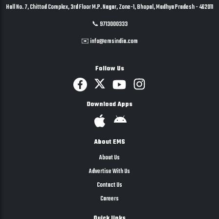
Hall No. 7, Chittod Complex, 3rd Floor M.P. Nagar, Zone-1, Bhopal, Madhya Pradesh - 462011
📞 9713000333
✉️ info@emsindia.com
Follow Us
Download Apps
About EMS
About Us
Advertise With Us
Contact Us
Careers
Quick links