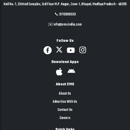
Hall No. 7, Chittod Complex, 3rd Floor M.P. Nagar, Zone-1, Bhopal, Madhya Pradesh - 462011
📞 9713000333
✉️ info@emsindia.com
Follow Us
Download Apps
About EMS
About Us
Advertise With Us
Contact Us
Careers
Quick links