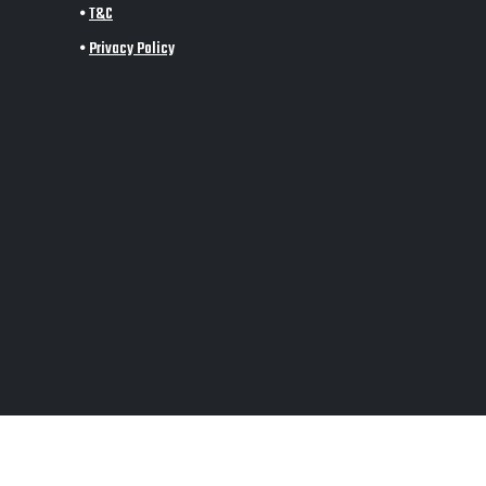
•
T&C
•
Privacy Policy