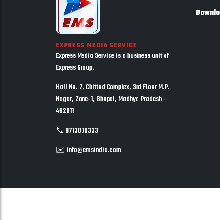
Downlo
EXPRESS MEDIA SERVICE
Express Media Service is a business unit of
Express Group.
Hall No. 7, Chittod Complex, 3rd Floor M.P.
Nagar, Zone-1, Bhopal, Madhya Pradesh -
462011
📞 9713000333
✉️ info@emsindia.com