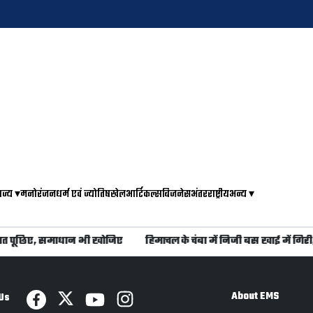
ाज्य
▾
मनोरंजन
धर्म एवं ज्योतिष
खेल
आर्टिकल्स
बिजनेस
अंतरराष्ट्रीय
अन्य
▾
त पूछिए, समाधान भी खोजिए
हिमाचल के चंबा में निजी बस खाई में गिरी,
About EMS
Us