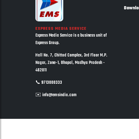
Downlo
EXPRESS MEDIA SERVICE
Express Media Service is a business unit of
Express Group.
Hall No. 7, Chittod Complex, 3rd Floor M.P.
Nagar, Zone-1, Bhopal, Madhya Pradesh -
462011
📞 9713000333
✉️ info@emsindia.com