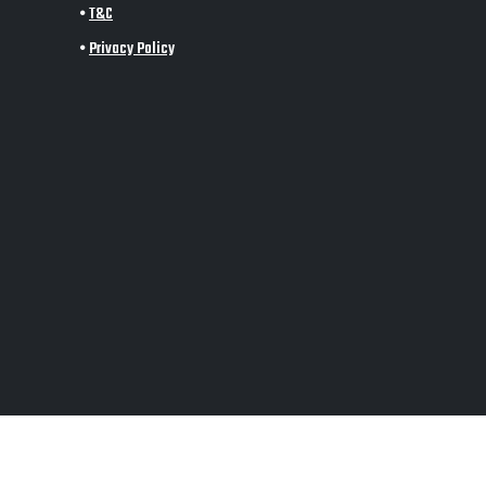
•
T&C
•
Privacy Policy