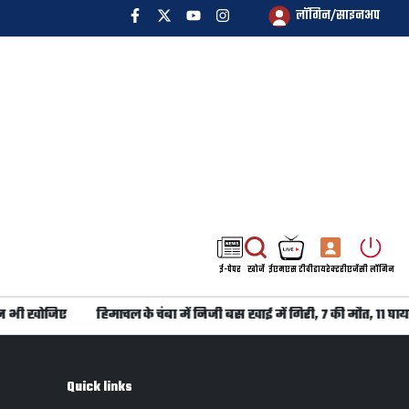
लॉगिन/साइनअप
ई-पेपर
खोजें
ईएमएस टीवी
डायरेक्टरी
एजेंसी लॉगिन
न भी खोजिए
हिमाचल के चंबा में निजी बस खाई में गिरी, 7 की मौत, 11 घाय
Quick links