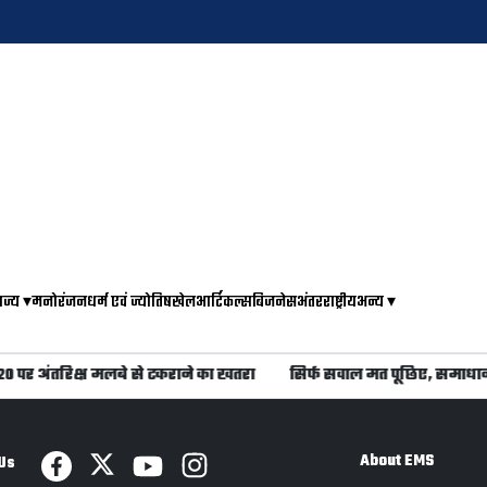
ाज्य
▾
मनोरंजन
धर्म एवं ज्योतिष
खेल
आर्टिकल्स
बिजनेस
अंतरराष्ट्रीय
अन्य
▾
े 20 पर अंतरिक्ष मलबे से टकराने का खतरा
सिर्फ सवाल मत पूछिए, समाधा
About EMS
Us