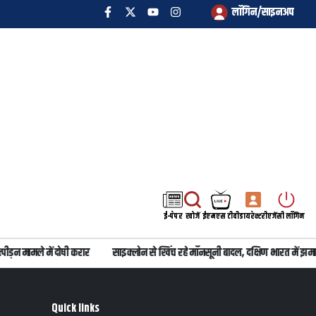
लॉगिन/साइनअप
ई-पेपर
खोजें
ईएमएस टीवी
डायरेक्टरी
एजेंसी लॉगिन
ड़न मामले में दोषी करार
साइक्लोन से खिंच रहे मॉनसूनी बादल, दक्षिण भारत में झमाझ
Quick links