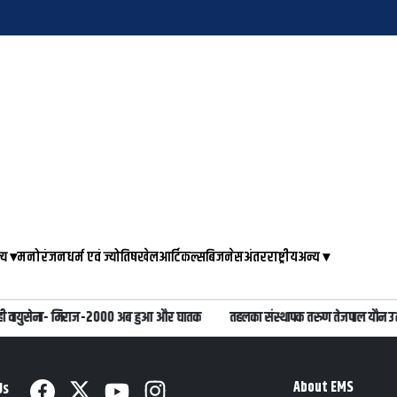
्य
▾
मनोरंजन
धर्म एवं ज्योतिष
खेल
आर्टिकल्स
बिजनेस
अंतरराष्ट्रीय
अन्य
▾
ी वायुसेना- मिराज-2000 अब हुआ और घातक
तहलका संस्थापक तरुण तेजपाल यौन उत्पी
About EMS
Us