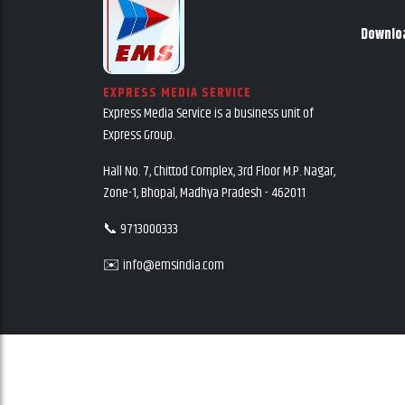
Downlo
EXPRESS MEDIA SERVICE
Express Media Service is a business unit of
Express Group.
Hall No. 7, Chittod Complex, 3rd Floor M.P. Nagar,
Zone-1, Bhopal, Madhya Pradesh - 462011
📞 9713000333
✉️ info@emsindia.com