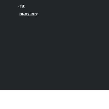
•
T&C
•
Privacy Policy