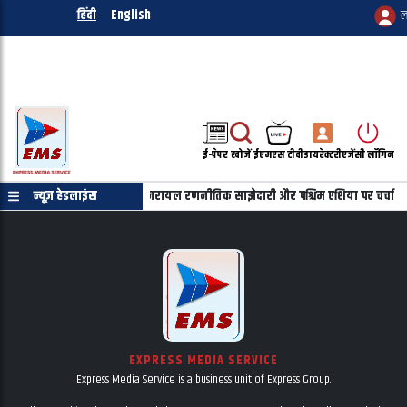
हिंदी
English
ल
ई-पेपर
खोजें
ईएमएस टीवी
डायरेक्टरी
एजेंसी लॉगिन
ाहू की फोन पर बातचीत, भारत-इजरायल रणनीतिक साझेदारी और पश्चिम एशिया पर चर्चा
न्यूज़ हेडलाइंस
EXPRESS MEDIA SERVICE
Express Media Service is a business unit of Express Group.