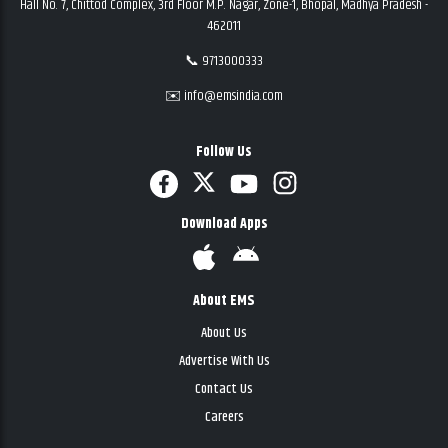
Hall No. 7, Chittod Complex, 3rd Floor M.P. Nagar, Zone-1, Bhopal, Madhya Pradesh -
462011
📞 9713000333
✉️ info@emsindia.com
Follow Us
Download Apps
About EMS
About Us
Advertise With Us
Contact Us
Careers